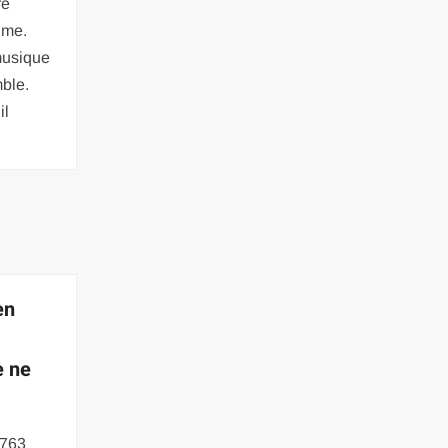
re
hme.
musique
mble.
il
en
e ne
 763