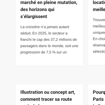
marché en pleine mutation,
locat
des horizons qui
meill
s’élargissent
Trouver
meilleu
La croisière n’a jamais autant
uniquem
séduit. En 2025, le secteur a
En choi
franchi le cap des 37,2 millions de
réserv
passagers dans le monde, soit une
sélecti
progression de 7,5 % sur un
Illustration ou concept art,
Pourq
comment tracer sa route
Paris