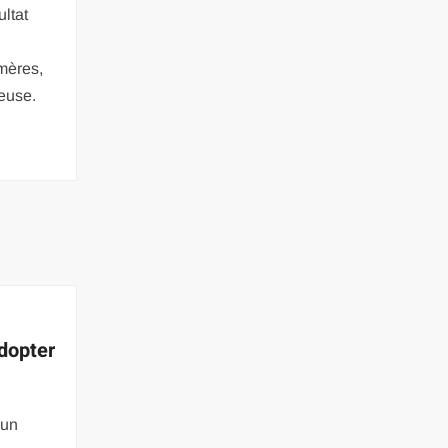
ultat
amères,
ueuse.
adopter
 un