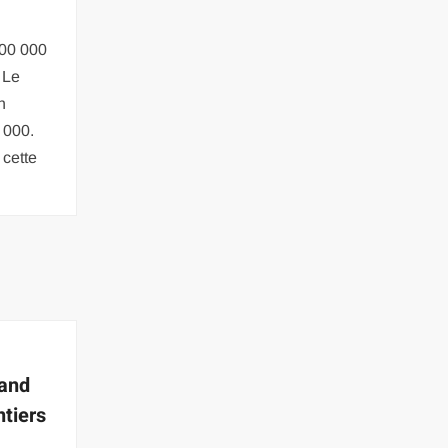
500 000
 Le
n
0 000.
 cette
uand
ntiers