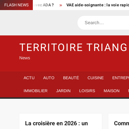
Skip
leur tarif avec ADA ?
FLASH NEWS
VAE aide-soignante : la voie rapide vers 
to
content
Search
TERRITOIRE TRIANG
News
ACTU
AUTO
BEAUTÉ
CUISINE
ENTREP
IMMOBILIER
JARDIN
LOISIRS
MAISON
La croisière en 2026 : un
Comme