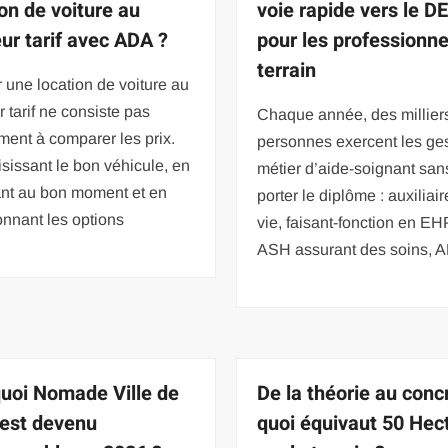
ion de voiture au
voie rapide vers le D
eur tarif avec ADA ?
pour les professionne
terrain
 une location de voiture au
r tarif ne consiste pas
Chaque année, des millier
ent à comparer les prix.
personnes exercent les ge
sissant le bon véhicule, en
métier d’aide-soignant san
ant au bon moment et en
porter le diplôme : auxiliai
onnant les options
vie, faisant-fonction en E
ASH assurant des soins, 
uoi Nomade Ville de
De la théorie au concr
 est devenu
quoi équivaut 50 Hec