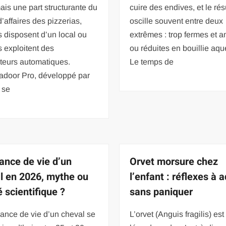
is une part structurante du
cuire des endives, et le rés
 d’affaires des pizzerias,
oscille souvent entre deux
s disposent d’un local ou
extrêmes : trop fermes et 
s exploitent des
ou réduites en bouillie aq
uteurs automatiques.
Le temps de
adoor Pro, développé par
 se
ance de vie d’un
Orvet morsure chez
l en 2026, mythe ou
l’enfant : réflexes à 
é scientifique ?
sans paniquer
ance de vie d’un cheval se
L’orvet (Anguis fragilis) est