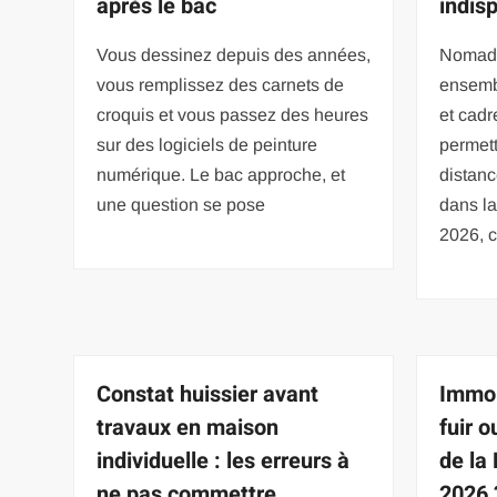
après le bac
indis
Vous dessinez depuis des années,
Nomade
vous remplissez des carnets de
ensembl
croquis et vous passez des heures
et cadr
sur des logiciels de peinture
permett
numérique. Le bac approche, et
distanc
une question se pose
dans la
2026, 
Constat huissier avant
Immobi
travaux en maison
fuir 
individuelle : les erreurs à
de la
ne pas commettre
2026 