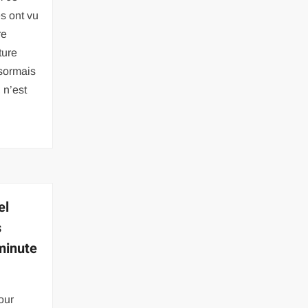
s ont vu
re
ture
ésormais
 n’est
el
s
minute
our