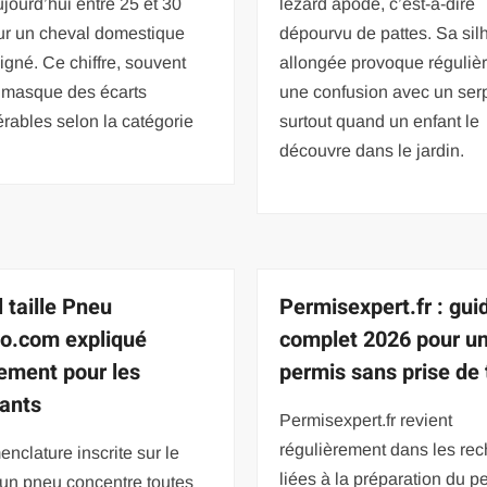
ujourd’hui entre 25 et 30
lézard apode, c’est-à-dire
ur un cheval domestique
dépourvu de pattes. Sa sil
igné. Ce chiffre, souvent
allongée provoque réguliè
, masque des écarts
une confusion avec un ser
rables selon la catégorie
surtout quand un enfant le
découvre dans le jardin.
 taille Pneu
Permisexpert.fr : gui
to.com expliqué
complet 2026 pour u
ement pour les
permis sans prise de 
ants
Permisexpert.fr revient
régulièrement dans les re
nclature inscrite sur le
liées à la préparation du p
’un pneu concentre toutes