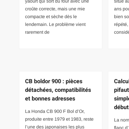
yaourt qui sort du four avec une
situe a
croûte correcte, mais une mie
ans po
compacte et sèche dès le
bien so
lendemain. Le problème vient
répété
rarement de
considé
CB boldor 900 : pièces
Calcul
détachées, compatibilités
pifau
et bonnes adresses
simpl
début
La Honda CB 900 F Bol d’Or,
produite entre 1979 et 1983, reste
La nome
l’une des japonaises les plus
flanc d