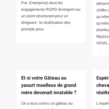
Pro, Enterprise) dont les
désorma
engagements RGPD divergent sur
chiffre
un point structurant pour un
qu’elle
dirigeant : la réutilisation des
qu’elle
prompts pour
distrib
Mypizz
ADIAL,
Et si votre Gâteau au
Espér
yaourt moelleux de grand
cheva
mère devenait inratable ?
réalit
On a tous connu ce gâteau au
L’espér