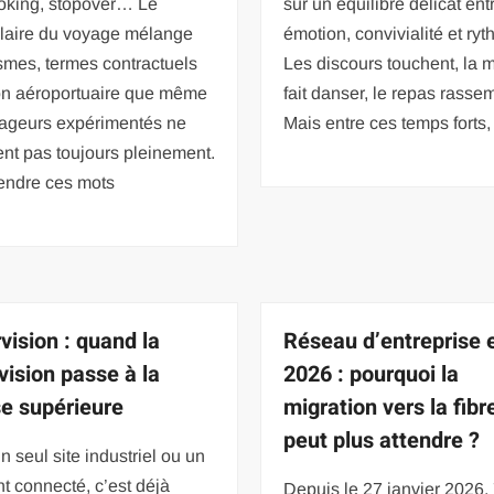
oking, stopover… Le
sur un équilibre délicat ent
laire du voyage mélange
émotion, convivialité et ryt
smes, termes contractuels
Les discours touchent, la 
gon aéroportuaire que même
fait danser, le repas rasse
yageurs expérimentés ne
Mais entre ces temps forts, 
ent pas toujours pleinement.
ndre ces mots
vision : quand la
Réseau d’entreprise 
vision passe à la
2026 : pourquoi la
se supérieure
migration vers la fibr
peut plus attendre ?
n seul site industriel ou un
t connecté, c’est déjà
Depuis le 27 janvier 2026,