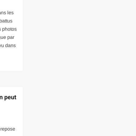
ns les
battus
s photos
gue par
évu dans
n peut
 repose