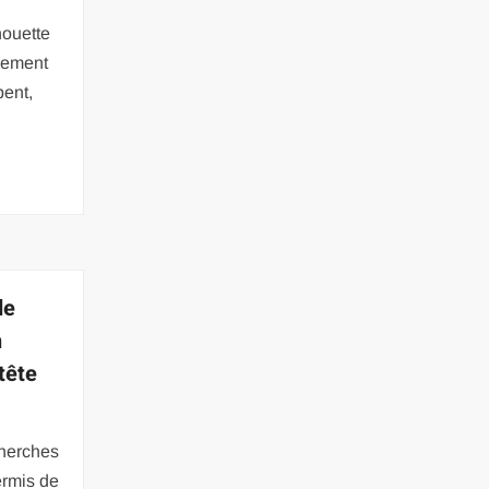
houette
rement
pent,
de
n
tête
cherches
ermis de