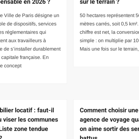
pensable en 2026 ?
sur le terrain ?
 Ville de Paris désigne un
50 hectares représentent 
e de dispositifs, services
mètres carrés, soit 0,5 km².
es réglementaires qui
chiffre est net, la conversio
ent aux travailleurs à
simple : on multiplie par 1
e de s’installer durablement
Mais une fois sur le terrain,
 capitale française. En
ce concept
lier locatif : faut-il
Comment choisir une
ou viser les communes
agence de voyage q
 Liste zone tendue
on aime sortir des se
?
battus