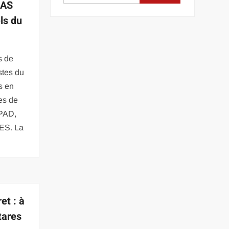
EAS
ls du
s de
stes du
s en
res de
HPAD,
AES. La
et : à
tares