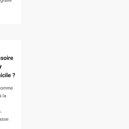
ggrave
ssoire
r
icile ?
 comme
à la
.
asse