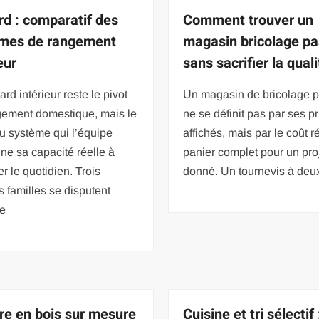
rd : comparatif des
Comment trouver un
mes de rangement
magasin bricolage pa
eur
sans sacrifier la quali
ard intérieur reste le pivot
Un magasin de bricolage p
gement domestique, mais le
ne se définit pas par ses pr
u système qui l’équipe
affichés, mais par le coût r
ne sa capacité réelle à
panier complet pour un pro
r le quotidien. Trois
donné. Un tournevis à deu
 familles se disputent
ce
re en bois sur mesure
Cuisine et tri sélectif 