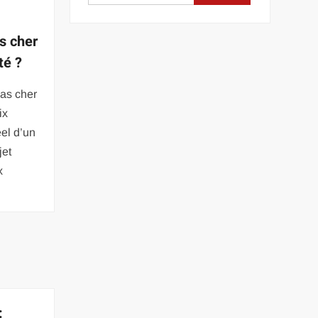
s cher
té ?
as cher
ix
éel d’un
jet
x
: