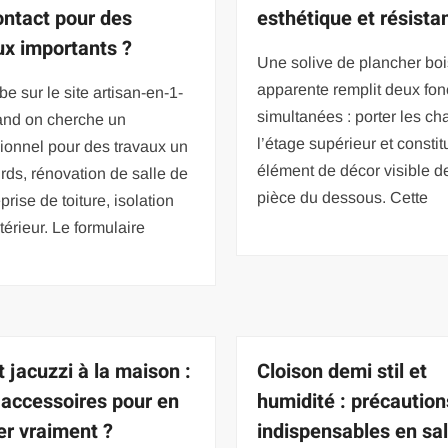
contact pour des
esthétique et résista
ux importants ?
Une solive de plancher boi
apparente remplit deux fon
e sur le site artisan-en-1-
simultanées : porter les ch
uand on cherche un
l’étage supérieur et constit
ionnel pour des travaux un
élément de décor visible d
rds, rénovation de salle de
pièce du dessous. Cette
prise de toiture, isolation
xtérieur. Le formulaire
t jacuzzi à la maison :
Cloison demi stil et
 accessoires pour en
humidité : précaution
ter vraiment ?
indispensables en sal