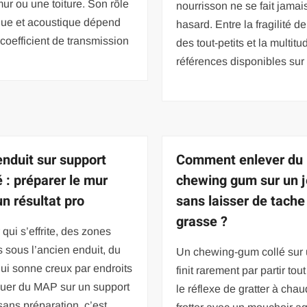
ur ou une toiture. Son rôle
nourrisson ne se fait jamai
que et acoustique dépend
hasard. Entre la fragilité d
coefficient de transmission
des tout-petits et la multit
références disponibles sur 
nduit sur support
Comment enlever du
 : préparer le mur
chewing gum sur un 
un résultat pro
sans laisser de tache
grasse ?
qui s’effrite, des zones
 sous l’ancien enduit, du
Un chewing-gum collé sur 
qui sonne creux par endroits
finit rarement par partir tout
quer du MAP sur un support
le réflexe de gratter à cha
ans préparation, c’est