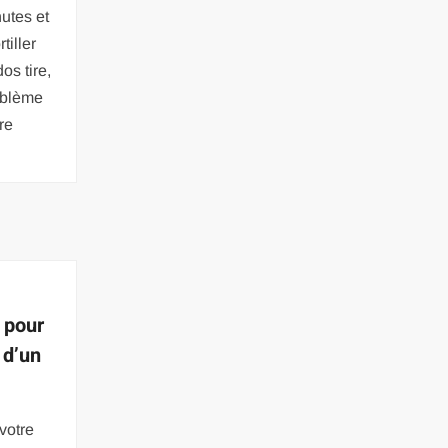
utes et
iller
os tire,
oblème
re
n pour
 d’un
 votre