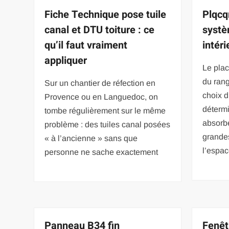
Fiche Technique pose tuile
Plqcq
canal et DTU toiture : ce
systè
qu’il faut vraiment
intéri
appliquer
Le plac
du ran
Sur un chantier de réfection en
choix d
Provence ou en Languedoc, on
détermi
tombe régulièrement sur le même
absorbe
problème : des tuiles canal posées
grandes
« à l’ancienne » sans que
l’espa
personne ne sache exactement
Panneau B34 fin
Fenêt