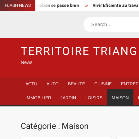
Skip
 la consolidation se passe bien
FLASH NEWS
Vivir Eficiente au travail : st
to
content
Search
TERRITOIRE TRIANG
News
ACTU
AUTO
BEAUTÉ
CUISINE
ENTREP
IMMOBILIER
JARDIN
LOISIRS
MAISON
Catégorie :
Maison