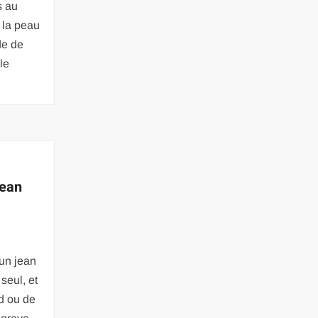
s au
e la peau
ude de
le
jean
un jean
 seul, et
ud ou de