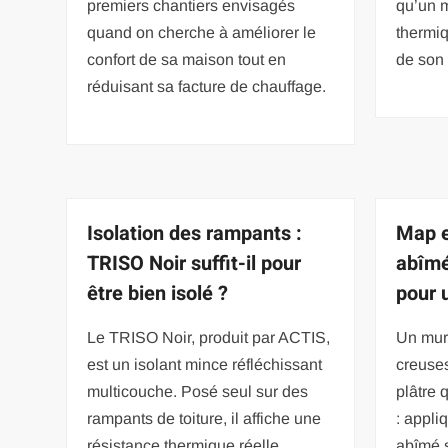
premiers chantiers envisagés
qu’un m
quand on cherche à améliorer le
thermi
confort de sa maison tout en
de son 
réduisant sa facture de chauffage.
Isolation des rampants :
Map e
TRISO Noir suffit-il pour
abîmé
être bien isolé ?
pour 
Le TRISO Noir, produit par ACTIS,
Un mur 
est un isolant mince réfléchissant
creuses
multicouche. Posé seul sur des
plâtre 
rampants de toiture, il affiche une
: appli
résistance thermique réelle
abîmé s