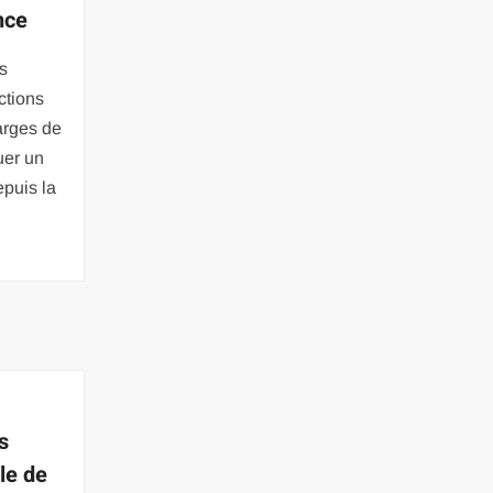
nce
s
ctions
arges de
uer un
epuis la
s
le de