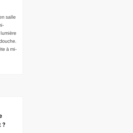
en salle
i-
a lumière
 douche.
ête à mi-
e
t ?