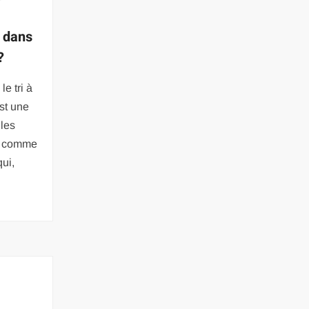
 dans
?
le tri à
st une
 les
rs comme
qui,