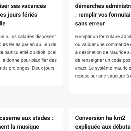
iser ses vacances
démarches administr
es jours fériés
: remplir vos formula
le
sans erreur
lle, les salariés disposent
Remplir un formulaire admin
ours fériés par an au lieu de
ou valider une commande 
e particularité du droit local
à destination de Maurice 
la donne pour planifier des
de renseigner un code pos
nds prolongés. Deux jours
exact. Le système maurici
repose sur une structure à 
 caserne aux stades :
Conversion ha km2
nt la musique
expliquée aux débuta