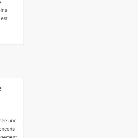
s
ins
 est
e
née une
concerts
argement