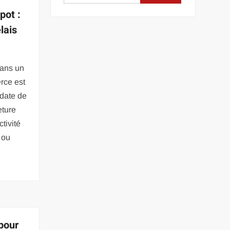
pot :
elais
dans un
rce est
 date de
eture
tivité
 ou
pour