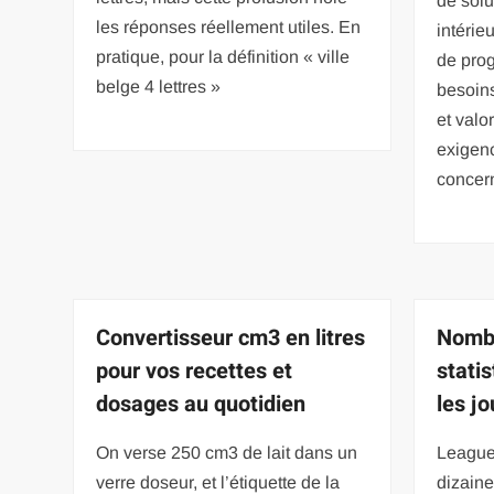
de sol
les réponses réellement utiles. En
intérie
pratique, pour la définition « ville
de prog
belge 4 lettres »
besoins
et valo
exigen
concern
Convertisseur cm3 en litres
Nombr
pour vos recettes et
stati
dosages au quotidien
les j
On verse 250 cm3 de lait dans un
League
verre doseur, et l’étiquette de la
dizaine