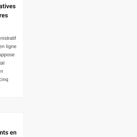
atives
ires
istratif
en ligne
suppose
tal
en
cinq
nts en