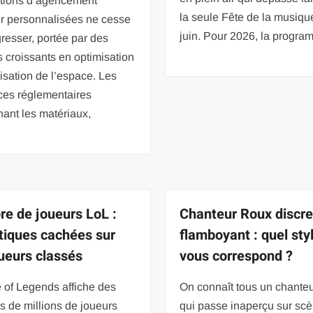
utions d’agencement
la seule Fête de la musiqu
ur personnalisées ne cesse
juin. Pour 2026, la progra
resser, portée par des
 croissants en optimisation
risation de l’espace. Les
ces réglementaires
ant les matériaux,
e de joueurs LoL :
Chanteur Roux discre
stiques cachées sur
flamboyant : quel sty
oueurs classés
vous correspond ?
 of Legends affiche des
On connaît tous un chanteu
s de millions de joueurs
qui passe inaperçu sur scè