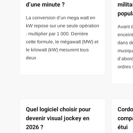
d’une minute ?
milit
popul
La conversion d’un mega watt en
kW repose sur une seule opération
Avant d
: multiplier par 1 000. Derrière
enceint
cette formule, le mégawatt (MW) et
dans de
le kilowatt (kW) mesurent tous
musique
deux
d’abord
ordres 
Quel logiciel choisir pour
Cordo
devenir visual jockey en
compa
2026 ?
étui