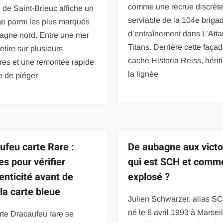
comme une recrue discrète
 de Saint-Brieuc affiche un
serviable de la 104e briga
e parmi les plus marqués
d’entraînement dans L’Att
tagne nord. Entre une mer
Titans. Derrière cette faça
retire sur plusieurs
cache Historia Reiss, hérit
res et une remontée rapide
la lignée
e de piéger
ufeu carte Rare :
De aubagne aux victoi
es pour vérifier
qui est SCH et comme
henticité avant de
explosé ?
 la carte bleue
Julien Schwarzer, alias SC
né le 6 avril 1993 à Marseil
rte Dracaufeu rare se