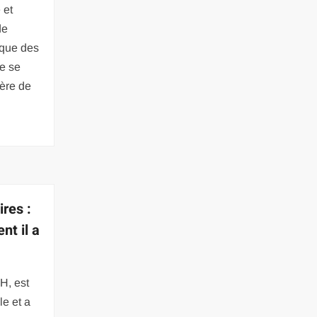
 et
de
aque des
de se
ière de
res :
nt il a
H, est
le et a