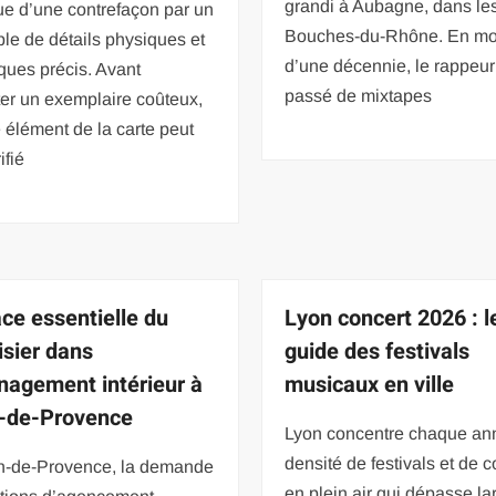
grandi à Aubagne, dans le
ue d’une contrefaçon par un
Bouches-du-Rhône. En mo
le de détails physiques et
d’une décennie, le rappeur
ques précis. Avant
passé de mixtapes
er un exemplaire coûteux,
élément de la carte peut
ifié
ace essentielle du
Lyon concert 2026 : l
sier dans
guide des festivals
nagement intérieur à
musicaux en ville
-de-Provence
Lyon concentre chaque an
densité de festivals et de 
n-de-Provence, la demande
en plein air qui dépasse l