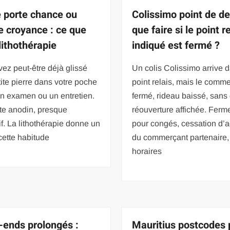
e porte chance ou
Colissimo point de de
e croyance : ce que
que faire si le point r
 lithothérapie
indiqué est fermé ?
ez peut-être déjà glissé
Un colis Colissimo arrive 
ite pierre dans votre poche
point relais, mais le comme
n examen ou un entretien.
fermé, rideau baissé, sans
te anodin, presque
réouverture affichée. Ferm
tif. La lithothérapie donne un
pour congés, cessation d’ac
cette habitude
du commerçant partenaire,
horaires
ends prolongés :
Mauritius postcodes 