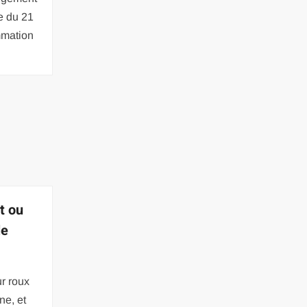
e du 21
mmation
t ou
le
r roux
ne, et