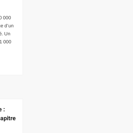
0 000
ce d’un
é. Un
 1 000
 :
apitre