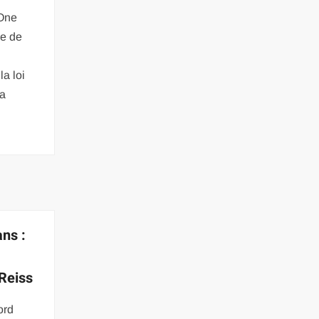
 One
se de
la loi
la
ans :
 Reiss
ord