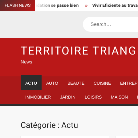
Skip
e la consolidation se passe bien
FLASH NEWS
Vivir Eficiente au travail : s
to
content
Search
TERRITOIRE TRIANG
News
ACTU
AUTO
BEAUTÉ
CUISINE
ENTREP
IMMOBILIER
JARDIN
LOISIRS
MAISON
Catégorie :
Actu