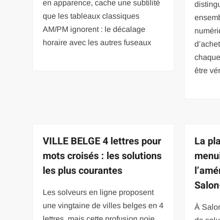
en apparence, cache une subtilité
disting
que les tableaux classiques
ensemb
AM/PM ignorent : le décalage
numéri
horaire avec les autres fuseaux
d’achet
chaque 
être vér
VILLE BELGE 4 lettres pour
La pl
mots croisés : les solutions
menui
les plus courantes
l’amé
Salon
Les solveurs en ligne proposent
une vingtaine de villes belges en 4
À Salo
lettres, mais cette profusion noie