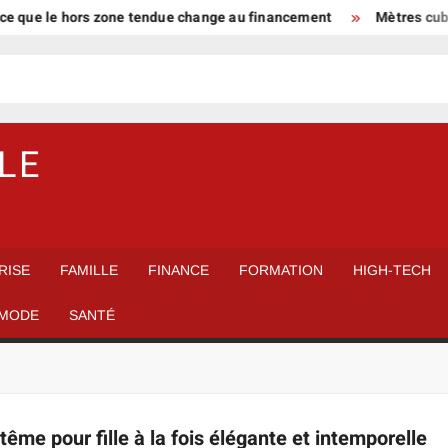
ce que le hors zone tendue change au financement
Mètres cube e
LE
RISE
FAMILLE
FINANCE
FORMATION
HIGH-TECH
MODE
SANTÉ
me pour fille à la fois élégante et intemporelle