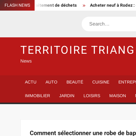
Skip
e entreprise de traitement de déchets
FLASH NEWS
Acheter neuf à Rodez : 
to
content
Search
TERRITOIRE TRIANG
News
ACTU
AUTO
BEAUTÉ
CUISINE
ENTREP
IMMOBILIER
JARDIN
LOISIRS
MAISON
Comment sélectionner une robe de baptê