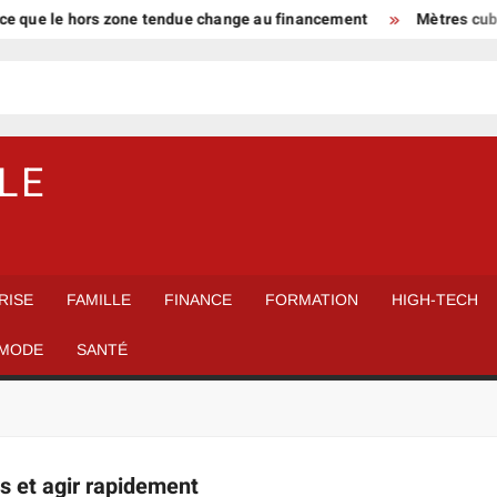
ce que le hors zone tendue change au financement
Mètres cube e
LE
RISE
FAMILLE
FINANCE
FORMATION
HIGH-TECH
MODE
SANTÉ
s et agir rapidement