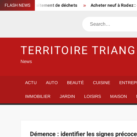
Skip
e entreprise de traitement de déchets
FLASH NEWS
Acheter neuf à Rodez : 
to
content
Search
TERRITOIRE TRIANG
News
ACTU
AUTO
BEAUTÉ
CUISINE
ENTREP
IMMOBILIER
JARDIN
LOISIRS
MAISON
Démence : identifier les signes précoce