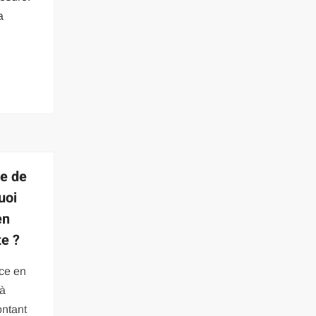
a
he de
quoi
en
te ?
ce en
 à
ontant