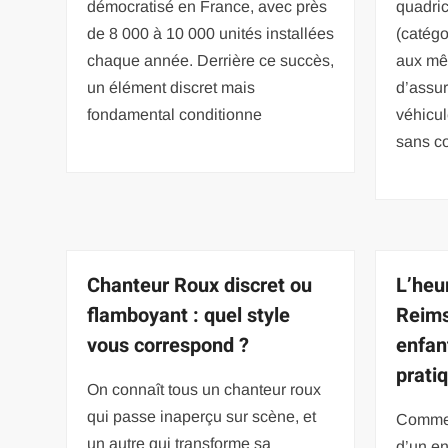
démocratisé en France, avec près
quadric
de 8 000 à 10 000 unités installées
(catégo
chaque année. Derrière ce succès,
aux mê
un élément discret mais
d’assu
fondamental conditionne
véhicul
sans co
Chanteur Roux discret ou
L’heu
flamboyant : quel style
Reims
vous correspond ?
enfan
prati
On connaît tous un chanteur roux
qui passe inaperçu sur scène, et
Commen
un autre qui transforme sa
d’un en