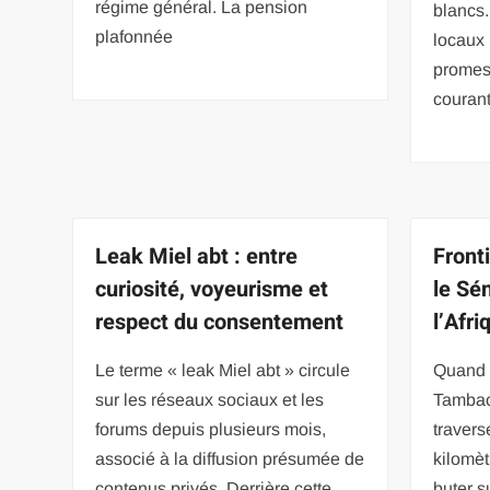
régime général. La pension
blancs
plafonnée
locaux 
promess
couran
Leak Miel abt : entre
Fronti
curiosité, voyeurisme et
le Sé
respect du consentement
l’Afr
Le terme « leak Miel abt » circule
Quand 
sur les réseaux sociaux et les
Tambac
forums depuis plusieurs mois,
travers
associé à la diffusion présumée de
kilomè
contenus privés. Derrière cette
buter s