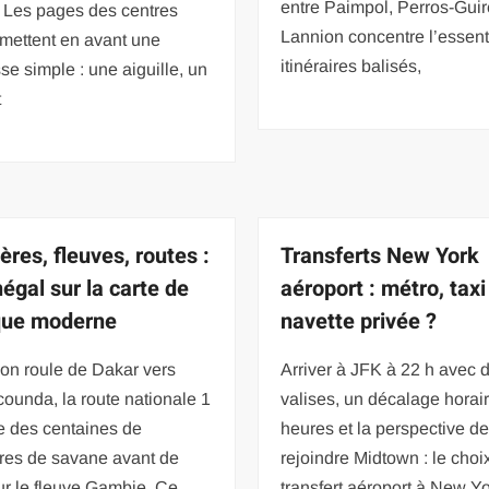
entre Paimpol, Perros-Guir
. Les pages des centres
Lannion concentre l’essent
mettent en avant une
itinéraires balisés,
e simple : une aiguille, un
t
ères, fleuves, routes :
Transferts New York
négal sur la carte de
aéroport : métro, taxi
ique moderne
navette privée ?
on roule de Dakar vers
Arriver à JFK à 22 h avec 
ounda, la route nationale 1
valises, un décalage horair
e des centaines de
heures et la perspective d
tres de savane avant de
rejoindre Midtown : le choi
ur le fleuve Gambie. Ce
transfert aéroport à New Y