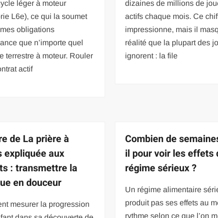
ycle léger à moteur
dizaines de millions de jo
rie L6e), ce qui la soumet
actifs chaque mois. Ce chif
mes obligations
impressionne, mais il mas
rance que n’importe quel
réalité que la plupart des 
e terrestre à moteur. Rouler
ignorent : la file
ntrat actif
re de La prière à
Combien de semaines
 expliquée aux
il pour voir les effets
ts : transmettre la
régime sérieux ?
que en douceur
Un régime alimentaire sér
produit pas ses effets au 
t mesurer la progression
rythme selon ce que l’on m
fant dans sa découverte de