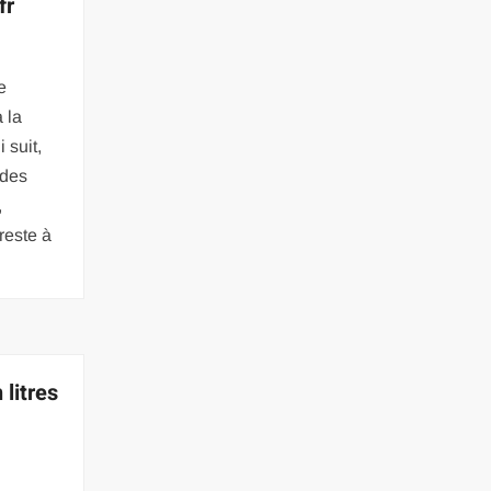
fr
e
 la
 suit,
 des
,
reste à
litres