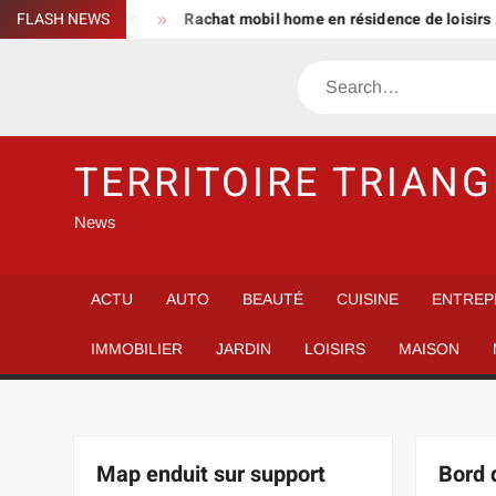
Skip
aire piéger
FLASH NEWS
Rachat mobil home en résidence de loisirs : spécifi
to
content
Search
TERRITOIRE TRIANG
News
ACTU
AUTO
BEAUTÉ
CUISINE
ENTREP
IMMOBILIER
JARDIN
LOISIRS
MAISON
Map enduit sur support
Bord 