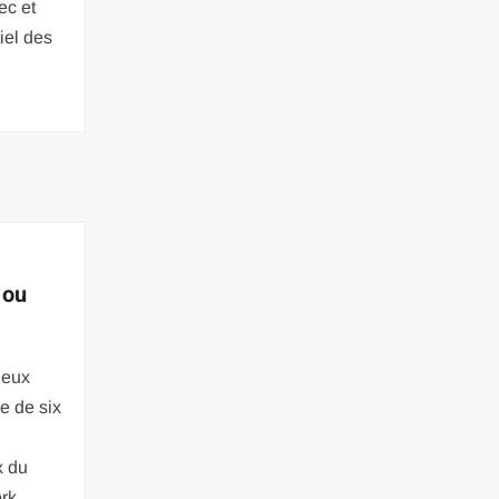
ec et
iel des
 ou
deux
e de six
e
x du
ork