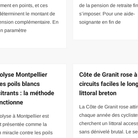
rment en points, et ces
de la pension de retraite fin
déterminent le montant de
s’imposer. Pour une aide-
pension complémentaire. En
soignante en fin de
un paramètre
rolyse Montpellier
Côte de Granit rose à
es poils blancs
circuits faciles le lon
citrants : la méthode
littoral breton
onctionne
La Côte de Granit rose atti
chaque année des cycliste
rolyse à Montpellier est
cherchent un littoral acces
t présentée comme la
sans dénivelé brutal. Le se
n miracle contre les poils