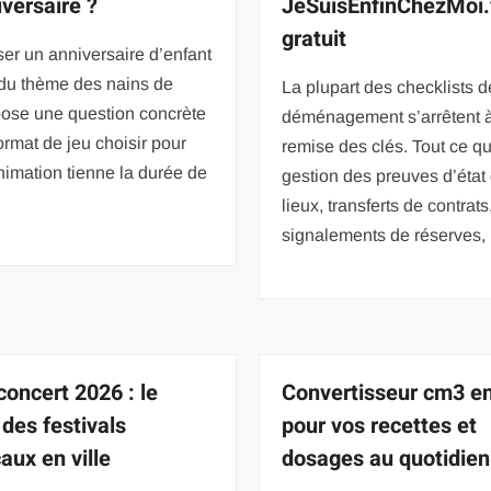
iversaire ?
JeSuisEnfinChezMoi.
gratuit
er un anniversaire d’enfant
 du thème des nains de
La plupart des checklists d
pose une question concrète
déménagement s’arrêtent à
format de jeu choisir pour
remise des clés. Tout ce qui
nimation tienne la durée de
gestion des preuves d’état
lieux, transferts de contrats
signalements de réserves, 
concert 2026 : le
Convertisseur cm3 en 
 des festivals
pour vos recettes et
aux en ville
dosages au quotidien