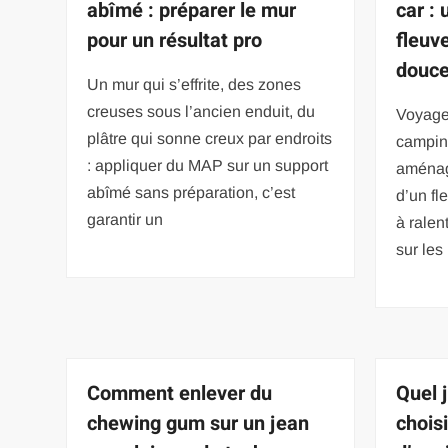
abîmé : préparer le mur
car :
pour un résultat pro
fleuv
douce
Un mur qui s’effrite, des zones
creuses sous l’ancien enduit, du
Voyager
plâtre qui sonne creux par endroits
campin
: appliquer du MAP sur un support
aménagé
abîmé sans préparation, c’est
d’un fl
garantir un
à ralen
sur les
Comment enlever du
Quel 
chewing gum sur un jean
chois