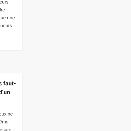
ueurs
fre
que une
joueurs
 faut-
 d’un
ieux ne
même
esure.