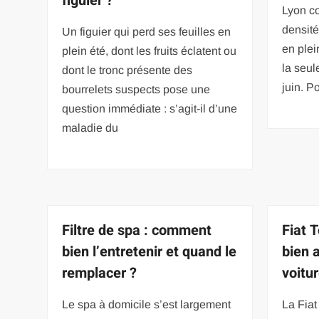
figuier ?
Lyon c
densité
Un figuier qui perd ses feuilles en
en plei
plein été, dont les fruits éclatent ou
la seul
dont le tronc présente des
juin. P
bourrelets suspects pose une
question immédiate : s’agit-il d’une
maladie du
Filtre de spa : comment
Fiat 
bien l’entretenir et quand le
bien 
remplacer ?
voitu
Le spa à domicile s’est largement
La Fiat