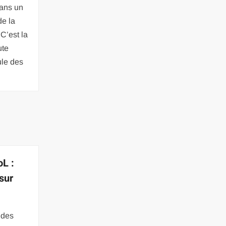
dans un
de la
 C’est la
ute
ule des
L :
sur
 des