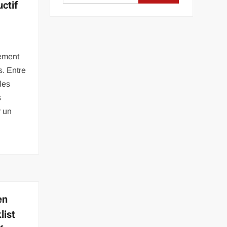
ctif
lement
s. Entre
les
s
r un
en
list