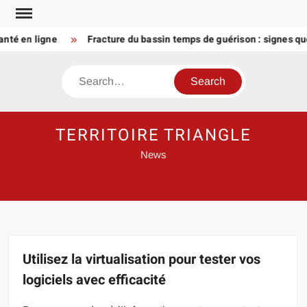
Skip
to
 en ligne
Fracture du bassin temps de guérison : signes que la
content
Search
TERRITOIRE TRIANGLE
News
Utilisez la virtualisation pour tester vos
logiciels avec efficacité