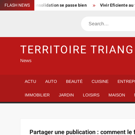
Skip
 signes que la consolidation se passe bien
FLASH NEWS
Vivir Eficiente au t
to
content
Search
TERRITOIRE TRIANG
News
ACTU
AUTO
BEAUTÉ
CUISINE
ENTREP
IMMOBILIER
JARDIN
LOISIRS
MAISON
Partager une publication : comment le f