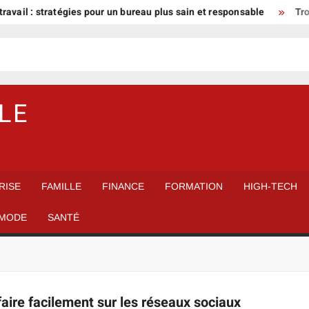
ravail : stratégies pour un bureau plus sain et responsable
Trou
LE
RISE
FAMILLE
FINANCE
FORMATION
HIGH-TECH
MODE
SANTÉ
aire facilement sur les réseaux sociaux