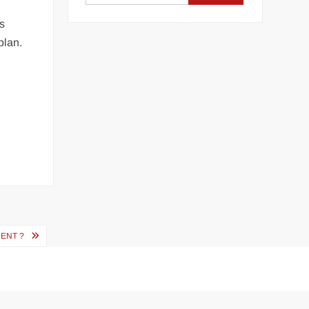
es
plan.
ENT ?