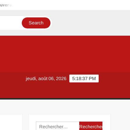
ver un garde-meuble idéal à Reims pour vos besoins de stockage
jeudi, août 06, 2026
5:18:37 PM
Rechercher :