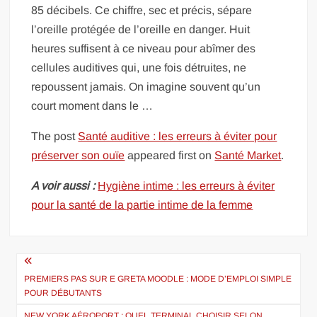
85 décibels. Ce chiffre, sec et précis, sépare
l’oreille protégée de l’oreille en danger. Huit
heures suffisent à ce niveau pour abîmer des
cellules auditives qui, une fois détruites, ne
repoussent jamais. On imagine souvent qu’un
court moment dans le …
The post
Santé auditive : les erreurs à éviter pour
préserver son ouïe
appeared first on
Santé Market
.
A voir aussi :
Hygiène intime : les erreurs à éviter
pour la santé de la partie intime de la femme
Navigation
de
PREMIERS PAS SUR E GRETA MOODLE : MODE D’EMPLOI SIMPLE
POUR DÉBUTANTS
l’article
NEW YORK AÉROPORT : QUEL TERMINAL CHOISIR SELON